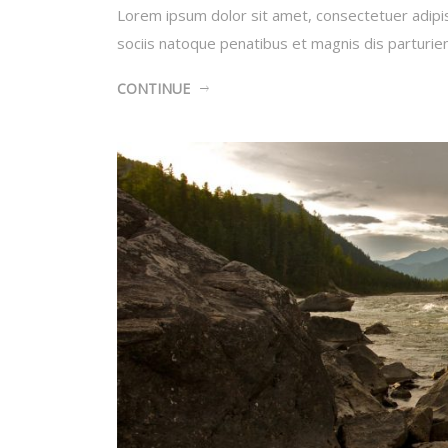
Lorem ipsum dolor sit amet, consectetuer adipi
sociis natoque penatibus et magnis dis parturi
CONTINUE