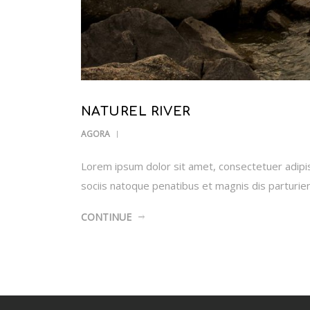
NATUREL RIVER
AGORA
Lorem ipsum dolor sit amet, consectetuer adipi
sociis natoque penatibus et magnis dis parturi
CONTINUE