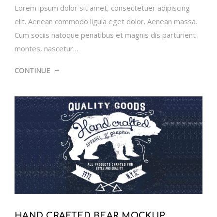
Lorem ipsum dolor sit amet, consectetuer adipiscing
elit. Aenean commodo ligula eget dolor. Aenean massa.
Cum sociis natoque penatibus et magnis dis parturient
montes, nascetur…
CONTINUE
HAND CRAFTED BEAR MOCKUP