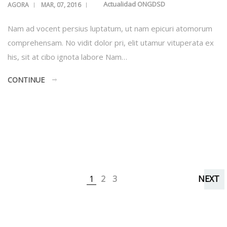
Actualidad ONGDSD
AGORA
MAR, 07, 2016
Nam ad vocent persius luptatum, ut nam epicuri atomorum
comprehensam. No vidit dolor pri, elit utamur vituperata ex
his, sit at cibo ignota labore Nam…
CONTINUE
1
2
3
NEXT