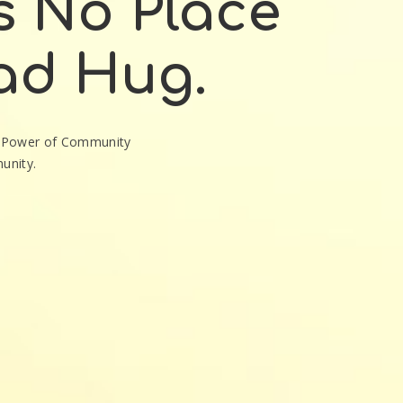
s No Place
ad Hug.
e Power of Community
unity.