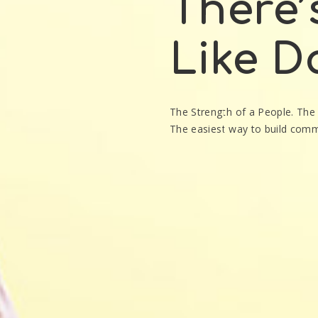
There’
Like D
The Strength of a People. Th
The easiest way to build comm