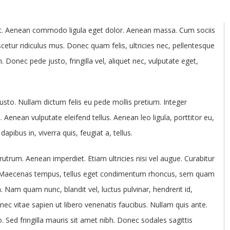
lit. Aenean commodo ligula eget dolor. Aenean massa. Cum sociis
etur ridiculus mus. Donec quam felis, ultricies nec, pellentesque
Donec pede justo, fringilla vel, aliquet nec, vulputate eget,
justo. Nullam dictum felis eu pede mollis pretium. Integer
Aenean vulputate eleifend tellus. Aenean leo ligula, porttitor eu,
pibus in, viverra quis, feugiat a, tellus.
rutrum. Aenean imperdiet. Etiam ultricies nisi vel augue. Curabitur
us. Maecenas tempus, tellus eget condimentum rhoncus, sem quam
 Nam quam nunc, blandit vel, luctus pulvinar, hendrerit id,
c vitae sapien ut libero venenatis faucibus. Nullam quis ante.
o. Sed fringilla mauris sit amet nibh. Donec sodales sagittis